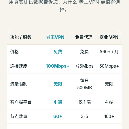
用真实测试数据告诉您：为什么 老王VPN 更值得选
择。
功能 / 服务
老王VPN
免费代理
商业 VPN
价格
免费
免费
¥60+ / 月
连接速度
100Mbps+
≤5Mbps
50Mbps+
每日
流量限制
无限
无限
500MB
客户端平台
4 端
仅 1 端
4 端
节点数量
60+
3-5
100+