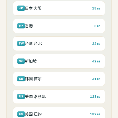
日本 大阪
18ms
JP
香港
8ms
HK
台湾 台北
22ms
TW
新加坡
42ms
SG
韩国 首尔
31ms
KR
美国 洛杉矶
128ms
US
美国 纽约
182ms
US