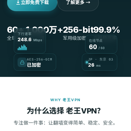
立即免费下载
了解更多 →
60+
1,000万+
256-bit
99.9%
下行速率
全球节点
用户下载
军用级加密
在线稳定率
248.6
Mbps
在线节点
60
/ 60
AES-256-GCM
JP · 东京 03
已加密
26
ms
WHY 老王VPN
为什么选择 老王VPN？
专注做一件事：让翻墙变得简单、稳定、安全。